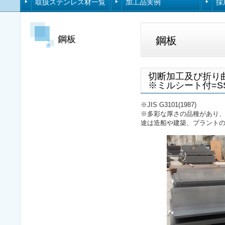
取扱ステンレス材一覧
加工品実例
採
鋼板
鋼板
切断加工及び折り
※ミルシート付=S
※JIS G3101(1987)
※多彩な厚さの品種があり
途は造船や建築、プラント