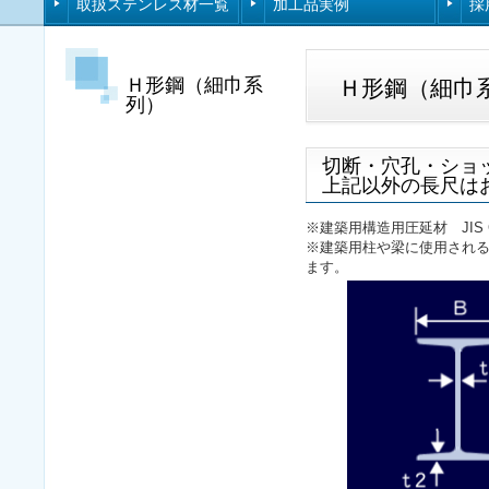
取扱ステンレス材一覧
加工品実例
採
Ｈ形鋼（細巾系
Ｈ形鋼（細巾
列）
切断・穴孔・ショット・
上記以外の長尺は
※建築用構造用圧延材 JIS G
※建築用柱や梁に使用され
ます。