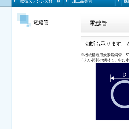
取扱ステンレス材一覧
加工品実例
採
電縫管
電縫管
切断も承ります。基
※機械構造用炭素鋼鋼管 STKM 1
※丸い筒状の鋼材で、中に